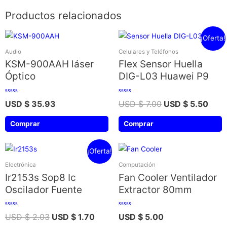
Productos relacionados
¡Oferta!
Audio
Celulares y Teléfonos
KSM-900AAH láser
Flex Sensor Huella
Óptico
DIG-L03 Huawei P9
Valorado
Valorado
USD $
35.93
USD $
7.00
USD $
5.50
con
con
0
0
de
de
5
5
Comprar
Comprar
¡Oferta!
Electrónica
Computación
Ir2153s Sop8 Ic
Fan Cooler Ventilador
Oscilador Fuente
Extractor 80mm
Valorado
Valorado
USD $
2.03
USD $
1.70
USD $
5.00
con
con
0
0