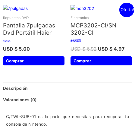
¡Oferta!
Repuestos DVD
Electrónica
Pantalla 7pulgadas
MCP3202-CI/SN
Dvd Portátil Haier
3202-CI
Valorado
Valorado con
USD $
5.00
USD $
6.92
USD $
4.97
con
5.00
0
de 5
de
5
Comprar
Comprar
Descripción
Valoraciones (0)
C/TWL-SUB-01 es la parte que necesitas para recuperar tu
consola de Nintendo.