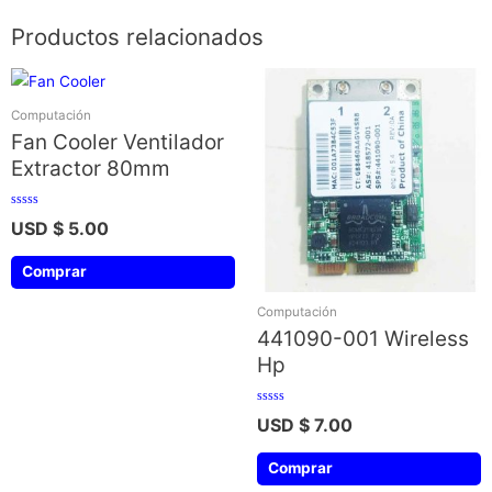
Productos relacionados
Computación
Fan Cooler Ventilador
Extractor 80mm
Valorado
USD $
5.00
con
0
de
5
Comprar
Computación
441090-001 Wireless
Hp
Valorado
USD $
7.00
con
0
de
5
Comprar