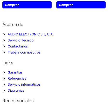
de
de
5
5
Comprar
Comprar
Acerca de
AUDIO ELECTRONIC J,J, C.A.
Servicio Técnico
Contáctanos
Trabaja con nosotros
Links
Garantias
Referencias
Servicio informaticos
Diagramas
Redes sociales