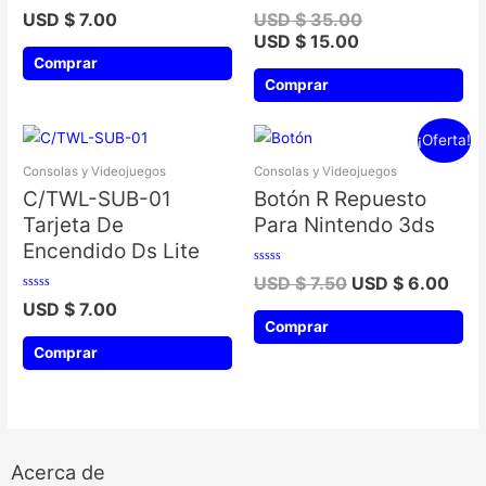
Valorado
Valorado
USD $
7.00
USD $
35.00
con
con
0
0
USD $
15.00
de
de
5
5
Comprar
Comprar
¡Oferta!
Consolas y Videojuegos
Consolas y Videojuegos
C/TWL-SUB-01
Botón R Repuesto
Tarjeta De
Para Nintendo 3ds
Encendido Ds Lite
Valorado
USD $
7.50
USD $
6.00
con
0
Valorado
USD $
7.00
de
con
5
0
Comprar
de
5
Comprar
Acerca de