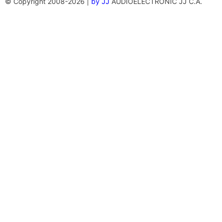
© Copyright 2008-2026 |
by JJ
AUDIOELECTRONIC JJ C.A.