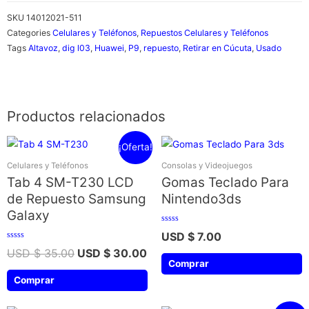
SKU
14012021-511
Categories
Celulares y Teléfonos
,
Repuestos Celulares y Teléfonos
Tags
Altavoz
,
dig l03
,
Huawei
,
P9
,
repuesto
,
Retirar en Cúcuta
,
Usado
Productos relacionados
¡Oferta!
Celulares y Teléfonos
Consolas y Videojuegos
Tab 4 SM-T230 LCD
Gomas Teclado Para
de Repuesto Samsung
Nintendo3ds
Galaxy
Valorado
USD $
7.00
con
0
Valorado
USD $
35.00
USD $
30.00
de
con
5
0
Comprar
de
5
Comprar