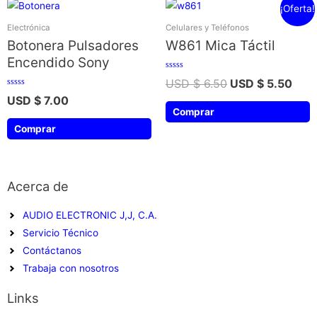
¡Oferta!
Electrónica
Celulares y Teléfonos
Botonera Pulsadores
W861 Mica Táctil
Encendido Sony
Valorado
USD $
6.50
USD $
5.50
con
0
Valorado
USD $
7.00
de
con
5
0
Comprar
de
5
Comprar
Acerca de
AUDIO ELECTRONIC J,J, C.A.
Servicio Técnico
Contáctanos
Trabaja con nosotros
Links