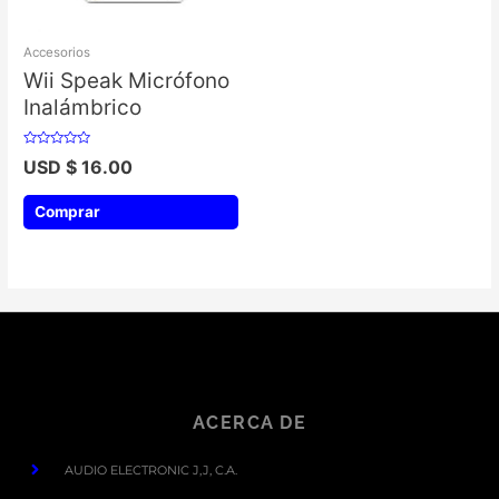
Accesorios
Wii Speak Micrófono
Inalámbrico
Valorado
USD $
16.00
con
0
de
5
Comprar
ACERCA DE
AUDIO ELECTRONIC J,J, C.A.