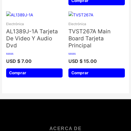
Comprar
Electrónica
Electrónica
AL1389J-1A Tarjeta
TVST267A Main
De Video Y Audio
Board Tarjeta
Dvd
Principal
Valorado
Valorado
USD $
7.00
USD $
15.00
con
con
0
0
de
de
5
5
Comprar
Comprar
ACERCA DE