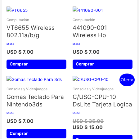
Computación
Computación
VT6655 Wireless
441090-001
802.11a/b/g
Wireless Hp
Valorado
Valorado
USD $
7.00
USD $
7.00
con
con
0
0
de
de
5
5
Comprar
Comprar
¡Oferta!
Consolas y Videojuegos
Consolas y Videojuegos
Gomas Teclado Para
C/USG-CPU-10
Nintendo3ds
DsLite Tarjeta Logica
Valorado
Valorado
USD $
7.00
USD $
35.00
con
con
0
0
USD $
15.00
de
de
5
5
Comprar