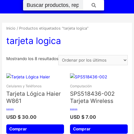
Inicio
/ Productos etiquetados “tarjeta logica”
tarjeta logica
Mostrando los 8 resultados
Celulares y Teléfonos
Computación
Tarjeta Lógica Haier
SPS518436-002
W861
Tarjeta Wireless
Valorado
Valorado
USD $
30.00
USD $
7.00
con
con
0
0
de
de
5
5
Comprar
Comprar