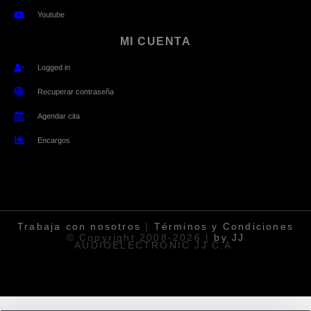
Youtube
MI CUENTA
Logged in
Recuperar contraseña
Agendar cita
Encargos
Trabaja
con nosotros
|
Términos y Condiciones
© Copyright 2008-2026 |
by JJ
AUDIOELECTRONIC JJ C.A.