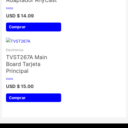
Adaptador AnyCast
Valorado
USD $
14.09
con
0
de
5
Comprar
Electrónica
TVST267A Main
Board Tarjeta
Principal
Valorado
USD $
15.00
con
0
de
5
Comprar