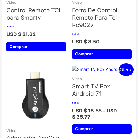
Video
Video
Control Remoto TCL
Forro De Control
para Smartv
Remoto Para Tcl
Rc902v
Valorado
USD $
21.62
con
0
Valorado
USD $
8.50
de
con
5
0
Comprar
de
5
Comprar
¡Oferta!
Video
Smart TV Box
Android 7.1
Valorado
USD $
18.55
-
USD
con
0
$
35.77
de
5
Comprar
Video