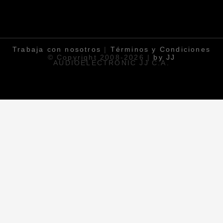
Trabaja
con nosotros
|
Términos y Condiciones
© Copyright 2008-2026 |
by JJ
AUDIOELECTRONIC JJ C.A.